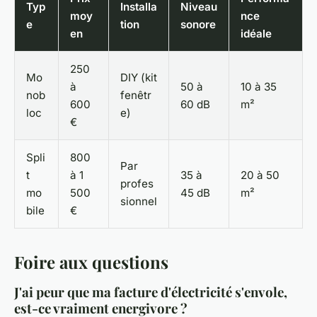
Typ
Installa
Niveau
moy
nce
e
tion
sonore
en
idéale
250
Mo
DIY (kit
à
50 à
10 à 35
nob
fenêtr
600
60 dB
m²
loc
e)
€
Spli
800
Par
t
à 1
35 à
20 à 50
profes
mo
500
45 dB
m²
sionnel
bile
€
Foire aux questions
J'ai peur que ma facture d'électricité s'envole,
est-ce vraiment energivore ?