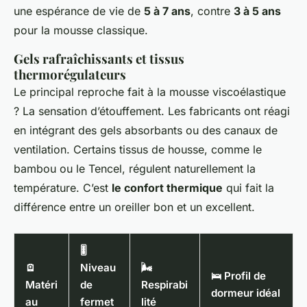
une espérance de vie de
5 à 7 ans
, contre
3 à 5 ans
pour la mousse classique.
Gels rafraîchissants et tissus
thermorégulateurs
Le principal reproche fait à la mousse viscoélastique
? La sensation d’étouffement. Les fabricants ont réagi
en intégrant des gels absorbants ou des canaux de
ventilation. Certains tissus de housse, comme le
bambou ou le Tencel, régulent naturellement la
température. C’est
le confort thermique
qui fait la
différence entre un oreiller bon et un excellent.
🎚️
🪫
Niveau
🌬️
🛌 Profil de
Matéri
de
Respirabi
dormeur idéal
au
fermet
lité