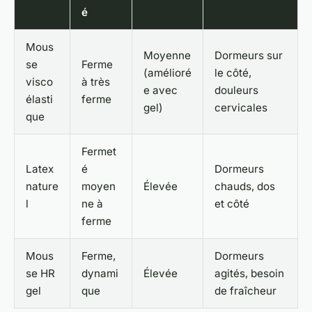
é
Mous
Moyenne
Dormeurs sur
se
Ferme
(amélioré
le côté,
visco
à très
e avec
douleurs
élasti
ferme
gel)
cervicales
que
Fermet
Latex
é
Dormeurs
nature
moyen
Élevée
chauds, dos
l
ne à
et côté
ferme
Mous
Ferme,
Dormeurs
se HR
dynami
Élevée
agités, besoin
gel
que
de fraîcheur