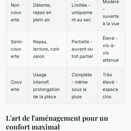
Modéré
Non
Détente,
Limitée -
-
couv
repas en
uniqueme
ouverte
erte
plein air
nt au sec
à la vue
Élevé -
Semi-
Repas,
Partielle -
vis-à-
couv
lecture, coin
auvent ou
vis
erte
salon
toit partiel
atténué
Usage
Complète
Très
Couv
intensif,
- même
élevé -
erte
prolongation
sous la
espace
de la pièce
pluie
clos
L'art de l'aménagement pour un
confort maximal